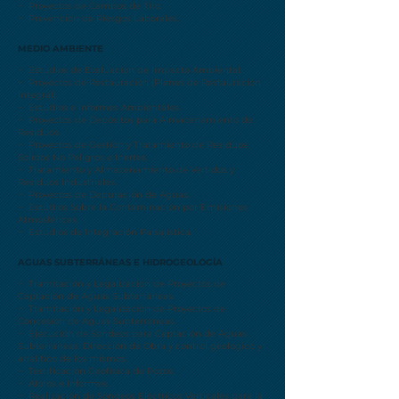
− Proyectos de Campos de Tiro.
− Prevención de Riesgos Laborales.
MEDIO AMBIENTE
− Estudios de Evaluación de Impacto Ambiental.
− Proyectos de Restauración (Planes de Restauración
Integral).
− Estudios e Informes Ambientales.
− Proyectos de Depósitos para Almacenamiento de
Residuos.
− Proyectos de Gestión y Tratamiento de Residuos
Sólidos No Peligros e Inertes.
− Tratamiento y Almacenamiento de Vertidos y
Residuos Industriales.
− Proyectos de Depuración de Aguas.
− Estudios Sobre la Contaminación por Emisiones
Atmosféricas.
− Estudios de Integración Paisajística.
AGUAS SUBTERRÁNEAS E HIDROGEOLOGÍA
− Tramitación y Legalización de Proyectos de
Captación de Aguas Subterráneas.
− Tramitación y Legalización de Proyectos de
Concesión de Aguas Subterráneas.
− Ejecución de Sondeos para Captación de Aguas
Subterráneas. Dirección de Obra y control geológico y
analítico de los mismos.
− Testificación Geofísica de Pozos.
− Aforos e Informes.
− Realización de Sondeos Eléctricos Verticales para la