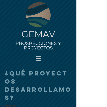
GEMAV
PROSPECCIONES Y
PROYECTOS
¿QUÉ proyect
os
desarrollamo
s?
MINERÍA