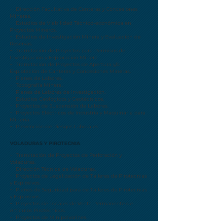
− Dirección Facultativa de Canteras y Concesiones
Mineras.
− Estudios de Viabilidad Técnico-económica en
Proyectos Mineros.
− Estudios de Investigación Minera y Evaluación de
Reservas.
− Tramitación de Proyectos para Permisos de
Investigación y Exploración Minera.
− Tramitación de Proyectos de Apertura y/o
Explotación de Canteras y Concesiones Mineras.
− Planes de Labores.
− Topografía Minera.
− Planes de Labores de Investigación.
− Estudios Geológicos y Geotécnicos.
− Proyectos de Suspensión de Labores.
− Proyectos Eléctricos de Industria y Maquinaria para
Minería.
− Prevención de Riesgos Laborales.
VOLADURAS Y PIROTECNIA
− Tramitación de Proyectos de Perforación y
Voladuras.
− Dirección Técnica de Voladuras.
− Proyectos de Legalización de Talleres de Pirotecnias
y Explosivos.
− Planes de Seguridad para de Talleres de Pirotecnias
y Explosivos.
− Proyectos de Locales de Venta Permanente de
Artículos Pirotécnicos.
− Proyectos de Minipolvorines.