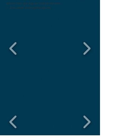
detección de Aguas Subterráneas.
− Estudios Hidrogeológicos.